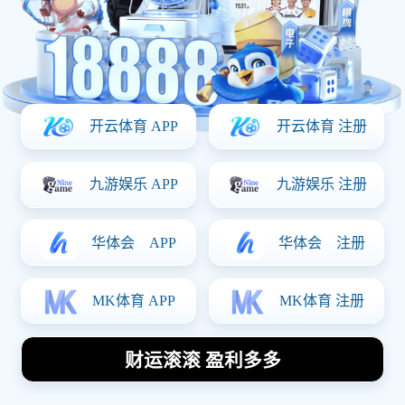
足球明星破纪录排行榜揭示
历史最佳球员的辉煌成就与
传奇瞬间
2026-05-23
1
分享
足球作为全球最受欢迎的运动之一，不仅拥有庞大的球迷群
体，还孕育了无数传奇的足球明星。他们在绿茵场上创造的
辉煌成就，常常被铭记于历史长河之中。本文将从四个方面
探讨“足球明星破纪录排行榜”所揭示的历史最佳球员的辉煌
成就与传奇瞬间。首先，我们会回顾那些打破进球记录的前
锋，分析他们是如何通过出色的技术和非凡的毅力，成为球