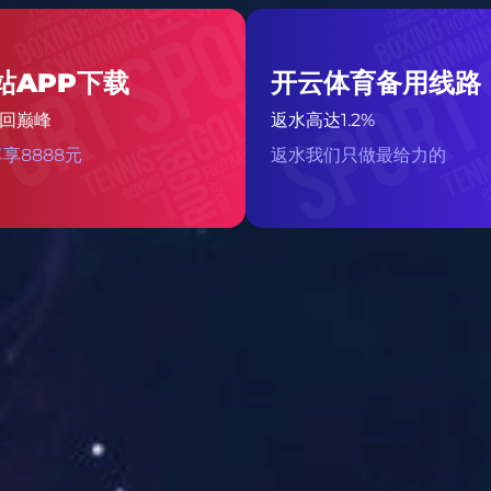
Our News
新闻发布