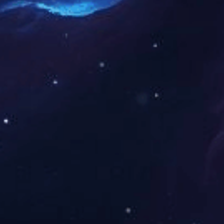
2026-05-07
157
篮球明星照片墙展现传奇风采与激
情瞬间的视觉盛宴
篮球作为全球最受欢迎的体育项目之一，吸引了
无数球迷的关注与热爱。在这项运动中，明星球
员以其卓越的技艺和独特的人格魅力深深打动着
观众。本文将围绕“篮球明星照片墙展现传奇风
采与激情瞬间的视觉盛宴”这一主题...
查看