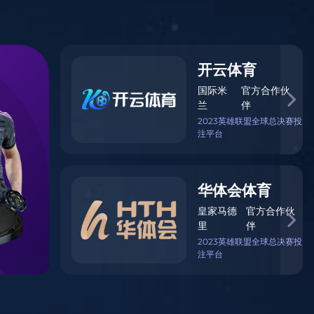
Call 24/7
类型
联系
快盈V官网
18467241885