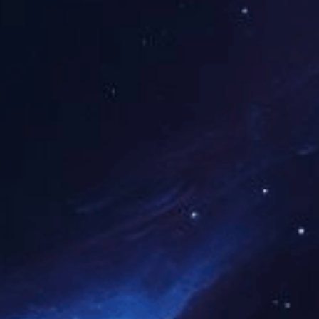
在当今娱乐圈，明星们不仅在演艺事业上大放异
彩，许多当红明星还展现出了不俗的篮球技艺。
篮球作为一项受欢迎的运动，不仅能够锻炼身
体，更是展示个人魅力与团队精神的重要平台。
在这场“明星篮球技艺大比拼”中，各...
查看