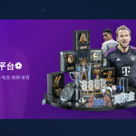
首页
发现
快盈V
精品项目
新闻发布
服务
新闻发布
首页
新闻发布