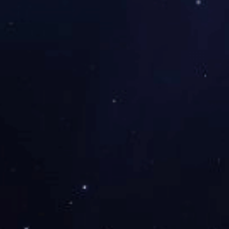
快盈VIII-专注于赚钱的利器【🏆老品牌大户首选购
🏆】快盈V,快盈V官网,快盈V平台,快盈V官方网站。
送50元,首存再享首充翻倍，多平台支持隐私保护。U
速到账,便捷操作,充值提款流程简单,服务专业。