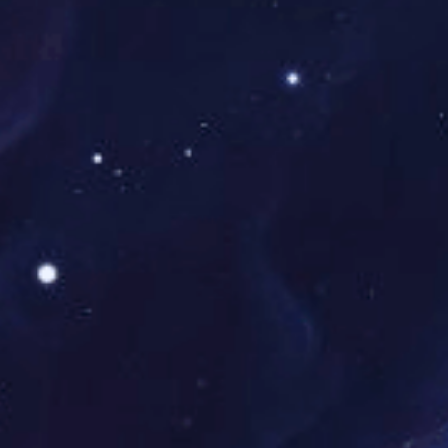
2026-05-23
103
足球明星破纪录排行榜揭示历史最
佳球员的辉煌成就与传奇瞬间